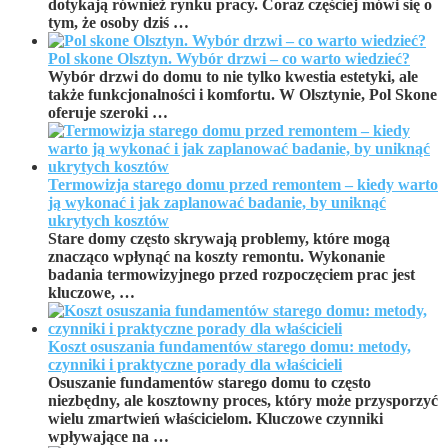
dotykają również rynku pracy. Coraz częściej mówi się o
tym, że osoby dziś …
Pol skone Olsztyn. Wybór drzwi – co warto wiedzieć?
Wybór drzwi do domu to nie tylko kwestia estetyki, ale
także funkcjonalności i komfortu. W Olsztynie, Pol Skone
oferuje szeroki …
Termowizja starego domu przed remontem – kiedy warto
ją wykonać i jak zaplanować badanie, by uniknąć
ukrytych kosztów
Stare domy często skrywają problemy, które mogą
znacząco wpłynąć na koszty remontu. Wykonanie
badania termowizyjnego przed rozpoczęciem prac jest
kluczowe, …
Koszt osuszania fundamentów starego domu: metody,
czynniki i praktyczne porady dla właścicieli
Osuszanie fundamentów starego domu to często
niezbędny, ale kosztowny proces, który może przysporzyć
wielu zmartwień właścicielom. Kluczowe czynniki
wpływające na …