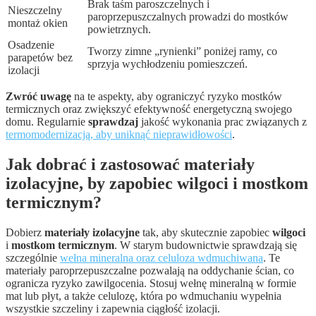
Brak taśm paroszczelnych i
Nieszczelny
paroprzepuszczalnych prowadzi do mostków
montaż okien
powietrznych.
Osadzenie
Tworzy zimne „rynienki” poniżej ramy, co
parapetów bez
sprzyja wychłodzeniu pomieszczeń.
izolacji
Zwróć uwagę
na te aspekty, aby ograniczyć ryzyko mostków
termicznych oraz zwiększyć efektywność energetyczną swojego
domu. Regularnie
sprawdzaj
jakość wykonania prac związanych z
termomodernizacją, aby uniknąć nieprawidłowości
.
Jak dobrać i zastosować materiały
izolacyjne, by zapobiec wilgoci i mostkom
termicznym?
Dobierz
materiały izolacyjne
tak, aby skutecznie zapobiec
wilgoci
i
mostkom termicznym
. W starym budownictwie sprawdzają się
szczególnie
wełna mineralna oraz celuloza wdmuchiwana
. Te
materiały paroprzepuszczalne pozwalają na oddychanie ścian, co
ogranicza ryzyko zawilgocenia. Stosuj wełnę mineralną w formie
mat lub płyt, a także celulozę, która po wdmuchaniu wypełnia
wszystkie szczeliny i zapewnia ciągłość izolacji.