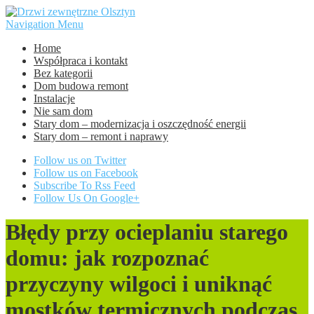
Navigation Menu
Home
Współpraca i kontakt
Bez kategorii
Dom budowa remont
Instalacje
Nie sam dom
Stary dom – modernizacja i oszczędność energii
Stary dom – remont i naprawy
Follow us on Twitter
Follow us on Facebook
Subscribe To Rss Feed
Follow Us On Google+
Błędy przy ocieplaniu starego
domu: jak rozpoznać
przyczyny wilgoci i uniknąć
mostków termicznych podczas