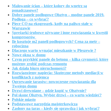
Malowanie ścian – które kolory do wnętrz są
ponadczasowe?
Dobre panele podłogowe Olsztyn – modne panele 2019.
Podłoga – co wybrać?
Piece CO na ekogroszek, kotły na paliwo stałe w
Warszawie
Sprężarki śrubowe używane i inne rozwiązania w kwestii
kompresorów
Ile kosztuje m2 paneli podłogowych? Cena za metr –
robocizna
Dlaczego warto wynająć mieszkanie w Pleszewie ?
Nowe okna w domu
Czym przykleić panele do betonu – kilka czynności, które
możemy zrobić podczas remontu
Jak działa biuro nieruchomości?
Rozwiązujemy napięcia: Skuteczne metody mediacji w
konfliktach z najemcą
Ogrzewanie tarasów: nowoczesne rozwiązania dla
Twojego domu
Drzwi drewniane – gdzie kupić w Olsztynie?
Pol skone Olsztyn. Wybór drzwi – co warto wiedzieć?
Polskie miasto
Podstawowe narzędzia majsterkowicza
Zasłony na taras – kiedy się sprawdzą i jak wybrać?