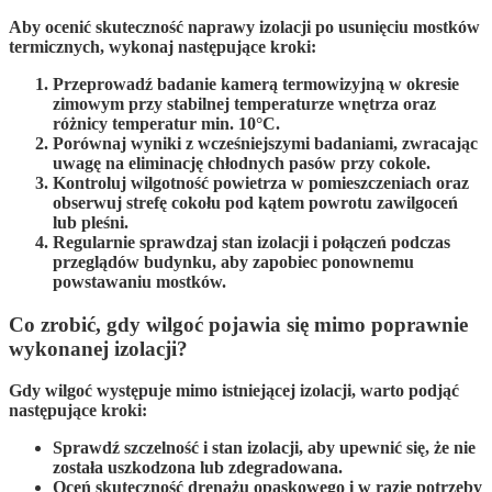
Aby ocenić skuteczność naprawy izolacji po usunięciu mostków
termicznych, wykonaj następujące kroki:
Przeprowadź badanie kamerą termowizyjną w okresie
zimowym przy stabilnej temperaturze wnętrza oraz
różnicy temperatur min. 10°C.
Porównaj wyniki z wcześniejszymi badaniami, zwracając
uwagę na eliminację chłodnych pasów przy cokole.
Kontroluj wilgotność powietrza w pomieszczeniach oraz
obserwuj strefę cokołu pod kątem powrotu zawilgoceń
lub pleśni.
Regularnie sprawdzaj stan izolacji i połączeń podczas
przeglądów budynku, aby zapobiec ponownemu
powstawaniu mostków.
Co zrobić, gdy wilgoć pojawia się mimo poprawnie
wykonanej izolacji?
Gdy wilgoć występuje mimo istniejącej izolacji, warto podjąć
następujące kroki:
Sprawdź szczelność i stan izolacji, aby upewnić się, że nie
została uszkodzona lub zdegradowana.
Oceń skuteczność drenażu opaskowego i w razie potrzeby