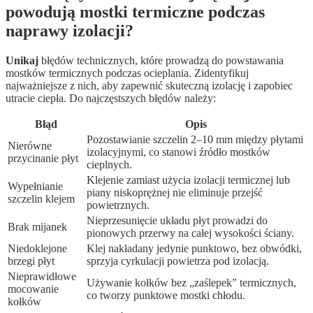
powodują mostki termiczne podczas
naprawy izolacji?
Unikaj
błędów technicznych, które prowadzą do powstawania
mostków termicznych podczas ocieplania. Zidentyfikuj
najważniejsze z nich, aby zapewnić skuteczną izolację i zapobiec
utracie ciepła. Do najczęstszych błędów należy:
Błąd
Opis
Pozostawianie szczelin 2–10 mm między płytami
Nierówne
izolacyjnymi, co stanowi źródło mostków
przycinanie płyt
cieplnych.
Klejenie zamiast użycia izolacji termicznej lub
Wypełnianie
piany niskoprężnej nie eliminuje przejść
szczelin klejem
powietrznych.
Nieprzesunięcie układu płyt prowadzi do
Brak mijanek
pionowych przerwy na całej wysokości ściany.
Niedoklejone
Klej nakładany jedynie punktowo, bez obwódki,
brzegi płyt
sprzyja cyrkulacji powietrza pod izolacją.
Nieprawidłowe
Używanie kołków bez „zaślepek” termicznych,
mocowanie
co tworzy punktowe mostki chłodu.
kołków