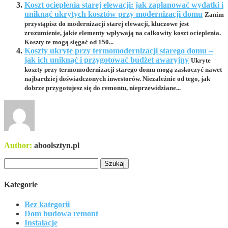
Koszt ocieplenia starej elewacji: jak zaplanować wydatki i
uniknąć ukrytych kosztów przy modernizacji domu
Zanim
przystąpisz do modernizacji starej elewacji, kluczowe jest
zrozumienie, jakie elementy wpływają na całkowity koszt ocieplenia.
Koszty te mogą sięgać od 150...
Koszty ukryte przy termomodernizacji starego domu –
jak ich uniknąć i przygotować budżet awaryjny
Ukryte
koszty przy termomodernizacji starego domu mogą zaskoczyć nawet
najbardziej doświadczonych inwestorów. Niezależnie od tego, jak
dobrze przygotujesz się do remontu, nieprzewidziane...
Author:
aboolsztyn.pl
Szukaj:
Kategorie
Bez kategorii
Dom budowa remont
Instalacje