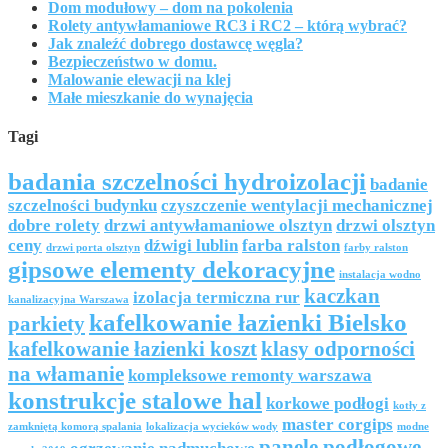
Dom modułowy – dom na pokolenia
Rolety antywłamaniowe RC3 i RC2 – którą wybrać?
Jak znaleźć dobrego dostawcę węgla?
Bezpieczeństwo w domu.
Malowanie elewacji na klej
Małe mieszkanie do wynajęcia
Tagi
badania szczelności hydroizolacji
badanie
szczelności budynku
czyszczenie wentylacji mechanicznej
dobre rolety
drzwi antywłamaniowe olsztyn
drzwi olsztyn
ceny
dźwigi lublin
farba ralston
drzwi porta olsztyn
farby ralston
gipsowe elementy dekoracyjne
instalacja wodno
kaczkan
izolacja termiczna rur
kanalizacyjna Warszawa
kafelkowanie łazienki Bielsko
parkiety
kafelkowanie łazienki koszt
klasy odporności
na włamanie
kompleksowe remonty warszawa
konstrukcje stalowe hal
korkowe podłogi
kotły z
master corgips
zamkniętą komorą spalania
lokalizacja wycieków wody
modne
panele podłogowe