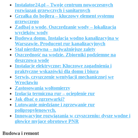
Instalator24.pl – Twoje centrum nowoczesnych
rozwiązań grzewczych i sanitarnych
Grzałka do bojlera – kluczowy element systemu
grzewczego
Zadbaj o wodę. Oszczędzanie wody – lokalizacja
wycieków wody
Budowa domu. Instalacja wodno kanalizacyjna w
Warszawie. Producent rur kanalizacyjnych
Stal nierdzewna – najważniejsze zalety
Oszczędność na wodzie. Zbiorniki podziemne na
deszczową wodę
Instalacje elektryczne: Kluczowe zagadnienia i
praktyczne wskazówki dla domu i biura
Serwis, czyszczenie wentylacji mechanicznej we
Wrocławiu
Zastosowania woltomierzy
Izolacja termiczna rur – ocieplenie rur
Jak dbać o zgrzewarki?
Lutowanie miedziane i zgrzewanie rur
polipropylenowych.
Innowacyjne rozwiązania w czyszczeniu: dysze wodne i
głowice myjące obrotowe PNR
Budowa i remont