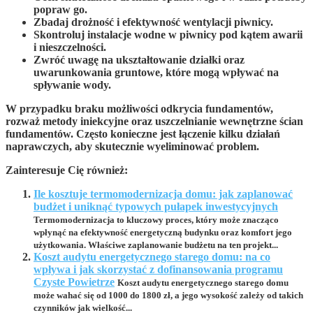
popraw go.
Zbadaj drożność i efektywność wentylacji piwnicy.
Skontroluj instalacje wodne w piwnicy pod kątem awarii
i nieszczelności.
Zwróć uwagę na ukształtowanie działki oraz
uwarunkowania gruntowe, które mogą wpływać na
spływanie wody.
W przypadku braku możliwości odkrycia fundamentów,
rozważ metody iniekcyjne oraz uszczelnianie wewnętrzne ścian
fundamentów. Często konieczne jest łączenie kilku działań
naprawczych, aby skutecznie wyeliminować problem.
Zainteresuje Cię również:
Ile kosztuje termomodernizacja domu: jak zaplanować
budżet i uniknąć typowych pułapek inwestycyjnych
Termomodernizacja to kluczowy proces, który może znacząco
wpłynąć na efektywność energetyczną budynku oraz komfort jego
użytkowania. Właściwe zaplanowanie budżetu na ten projekt...
Koszt audytu energetycznego starego domu: na co
wpływa i jak skorzystać z dofinansowania programu
Czyste Powietrze
Koszt audytu energetycznego starego domu
może wahać się od 1000 do 1800 zł, a jego wysokość zależy od takich
czynników jak wielkość...