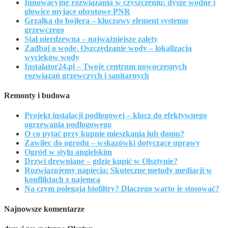
Innowacyjne rozwiązania w czyszczeniu: dysze wodne i
głowice myjące obrotowe PNR
Grzałka do bojlera – kluczowy element systemu
grzewczego
Stal nierdzewna – najważniejsze zalety
Zadbaj o wodę. Oszczędzanie wody – lokalizacja
wycieków wody
Instalator24.pl – Twoje centrum nowoczesnych
rozwiązań grzewczych i sanitarnych
Remonty i budowa
Projekt instalacji podłogowej – klucz do efektywnego
ogrzewania podłogowego
O co pytać przy kupnie mieszkania lub domu?
Zawilec do ogrodu – wskazówki dotyczące uprawy
Ogród w stylu angielskim
Drzwi drewniane – gdzie kupić w Olsztynie?
Rozwiązujemy napięcia: Skuteczne metody mediacji w
konfliktach z najemcą
Na czym polegają biofiltry? Dlaczego warto je stosować?
Najnowsze komentarze