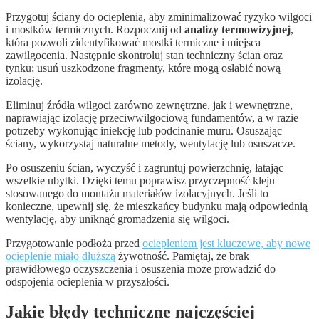
Przygotuj ściany do ocieplenia, aby zminimalizować ryzyko wilgoci
i mostków termicznych. Rozpocznij od
analizy termowizyjnej
,
która pozwoli zidentyfikować mostki termiczne i miejsca
zawilgocenia. Następnie skontroluj stan techniczny ścian oraz
tynku; usuń uszkodzone fragmenty, które mogą osłabić nową
izolację.
Eliminuj źródła wilgoci zarówno zewnętrzne, jak i wewnętrzne,
naprawiając izolację przeciwwilgociową fundamentów, a w razie
potrzeby wykonując iniekcję lub podcinanie muru. Osuszając
ściany, wykorzystaj naturalne metody, wentylację lub osuszacze.
Po osuszeniu ścian, wyczyść i zagruntuj powierzchnię, łatając
wszelkie ubytki. Dzięki temu poprawisz przyczepność kleju
stosowanego do montażu materiałów izolacyjnych. Jeśli to
konieczne, upewnij się, że mieszkańcy budynku mają odpowiednią
wentylację, aby uniknąć gromadzenia się wilgoci.
Przygotowanie podłoża przed
ociepleniem jest kluczowe, aby nowe
ocieplenie miało dłuższą
żywotność. Pamiętaj, że brak
prawidłowego oczyszczenia i osuszenia może prowadzić do
odspojenia ocieplenia w przyszłości.
Jakie błędy techniczne najczęściej