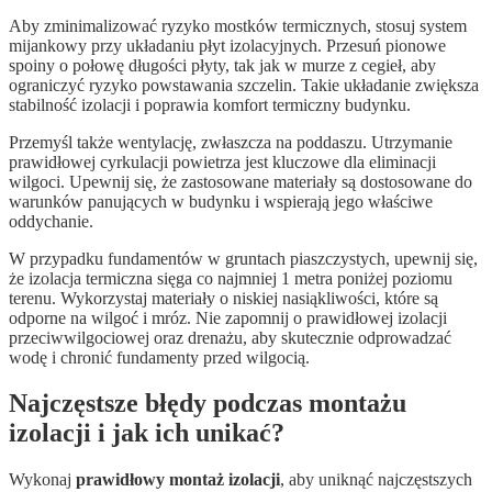
Aby zminimalizować ryzyko mostków termicznych, stosuj system
mijankowy przy układaniu płyt izolacyjnych. Przesuń pionowe
spoiny o połowę długości płyty, tak jak w murze z cegieł, aby
ograniczyć ryzyko powstawania szczelin. Takie układanie zwiększa
stabilność izolacji i poprawia komfort termiczny budynku.
Przemyśl także wentylację, zwłaszcza na poddaszu. Utrzymanie
prawidłowej cyrkulacji powietrza jest kluczowe dla eliminacji
wilgoci. Upewnij się, że zastosowane materiały są dostosowane do
warunków panujących w budynku i wspierają jego właściwe
oddychanie.
W przypadku fundamentów w gruntach piaszczystych, upewnij się,
że izolacja termiczna sięga co najmniej 1 metra poniżej poziomu
terenu. Wykorzystaj materiały o niskiej nasiąkliwości, które są
odporne na wilgoć i mróz. Nie zapomnij o prawidłowej izolacji
przeciwwilgociowej oraz drenażu, aby skutecznie odprowadzać
wodę i chronić fundamenty przed wilgocią.
Najczęstsze błędy podczas montażu
izolacji i jak ich unikać?
Wykonaj
prawidłowy montaż izolacji
, aby uniknąć najczęstszych