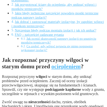
ociepleniem?
Jak przygotować ściany do ocieplenia, aby uniknąć wilgoci i
mostków termicznych?
Jakie błędy techniczne najczęściej powodują mostki termiczne
podczas naprawy izolacji?
Jak dobrać i zastosować materiały izolacyjne, by zapobiec wilgoci
i mostkom termicznym?
Najczęstsze błędy podczas montażu izolacji i jak ich unikać?
FAQ – najczęściej zadawane pytania
Jak ocenić skuteczność naprawy izolacji po usunięciu
mostków termicznych?
Co zrobić, gdy wilgoć pojawia się mimo poprawnie
wykonanej izolacji?
Jak rozpoznać przyczyny wilgoci w
starym domu przed
ociepleniem
?
Rozpoznaj przyczyny
wilgoci
w starym domu, aby uniknąć
problemów przed ociepleniem. Zacznij od oceny izolacji
przeciwwilgociowej, skupiając się na fundamentach i ścianach.
Sprawdź, czy nie występuje
podciąganie kapilarne
wody z gruntu,
szczególnie w rejonach z wysokim poziomem wód gruntowych.
Zwróć uwagę na
nieszczelności
dachu, rynien, obróbek
blacharskich i okien. Umożliwiają one przenikanie wody opadowej