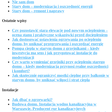
Nie sam dom
Stary dom – modernizacja i oszczędność energii
Stary dom – remont i naprawy
Ostatnie wpisy
Czy pozostawić starą elewację pod nowym ociepleniem –
ocena stanu i praktyczne wskazówki przed dociepleniem
Jak dostosować ustawienia ogrzewania po ociepleniu
domu, by uniknąć przegrzewania i oszczędzać energię
Pompa ciepła w starym domu z grzejnikami – kiedy
inwestycja ma sens i jak przygotować instalację do
modernizacji
Czy warto wymieniać grzejniki przy ociepleniu starego
domu – kiedy modernizacja przynosi realne oszczędności
i komfort?
Jak skutecznie ograniczyć mostki cieplne przy balkonie w
starym domu, by uniknąć wilgoci i strat ciepła
Instalacje
Jak dbać o zgrzewarki?
Budowa domu. Instalacja wodno kanalizacyjna w
Warszawie. Producent rur kanalizacyjnych